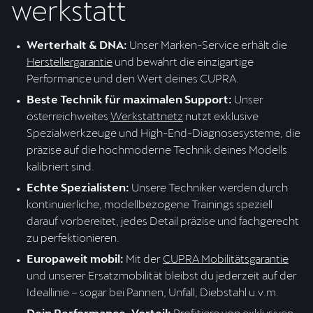
werkstatt
Werterhalt & DNA:
 Unser Marken-Service erhält die  
Herstellergarantie
 und bewahrt die einzigartige 
Performance und den Wert deines CUPRA.
Beste Technik für maximalen Support:
 Unser 
österreichweites 
Werkstattnetz
 nutzt exklusive 
Spezialwerkzeuge und High-End-Diagnosesysteme, die 
präzise auf die hochmoderne Technik deines Modells 
kalibriert sind.
Echte Spezialisten:
 Unsere Techniker werden durch 
kontinuierliche, modellbezogene Trainings speziell 
darauf vorbereitet, jedes Detail präzise und fachgerecht 
zu perfektionieren.
Europaweit mobil:
 Mit der 
CUPRA Mobilitätsgarantie
und unserer Ersatzmobilität bleibst du jederzeit auf der 
Ideallinie – sogar bei Pannen, Unfall, Diebstahl u.v.m.
Dein Performance-Vorteil:
 Profitiere von exklusiven 