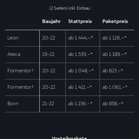
(2 Seiten) inkl. Einbau
Baujahr
Stattpreis
Paketpreis
Leon
20-22
ab 1.444,–*
ab 1.126,–*
Ateca
19-22
ab 1.539,–*
ab 1.189,–*
Formentor²
20-22
ab 1.048,–*
ab 823,–*
Formentor³
20-22
ab 1.411,–*
ab 1.061,–*
Born
21-22
ab 1.156,–*
ab 858,–*
Vorteilspakete