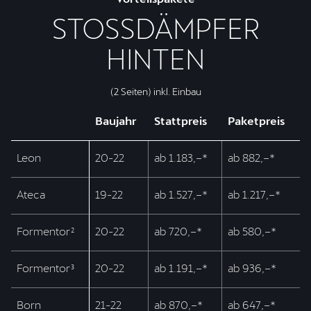
STOSSDÄMPFER
HINTEN
(2 Seiten) inkl. Einbau
Baujahr
Stattpreis
Paketpreis
Leon
20-22
ab 1.183,–*
ab 882,–*
Ateca
19-22
ab 1.527,–*
ab 1.217,–*
Formentor²
20-22
ab 720,–*
ab 580,–*
Formentor³
20-22
ab 1.191,–*
ab 936,–*
Born
21-22
ab 870,–*
ab 647,–*