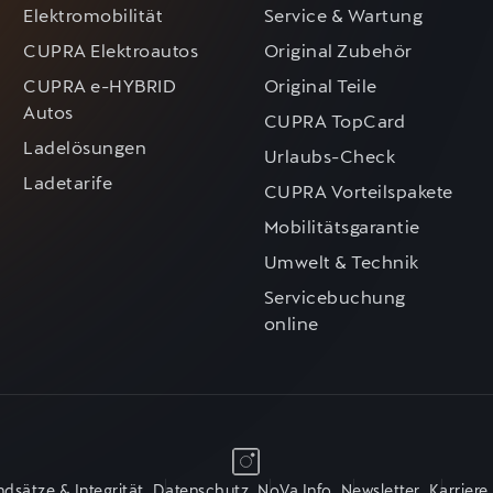
Elektromobilität
Service & Wartung
CUPRA Elektroautos
Original Zubehör
CUPRA e-HYBRID
Original Teile
Autos
CUPRA TopCard
Ladelösungen
Urlaubs-Check
Ladetarife
CUPRA Vorteilspakete
Mobilitätsgarantie
Umwelt & Technik
Servicebuchung
online
dsätze & Integrität
Datenschutz
NoVa Info
Newsletter
Karriere