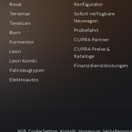
Raval
Konfigurator
Terramar
Sofort verfügbare
Neuwagen
Tavascan
Probefahrt
Born
CUPRA Partner
Formentor
CUPRA Preise &
Leon
Kataloge
Leon Kombi
Finanzdienstleistungen
Fahrzeugtypen
Elektroautos
AGB
Cookie Settings
Kontakt
Impressum
Verhaltensgrun