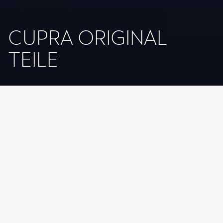
CUPRA ORIGINAL
TEILE
Startseite
Service & Zubehör
Original Teile
Original Teile Übersicht
CUPRA Original Ersatzteile sind speziell für deinen CUPRA
Born, Formentor, Ateca, Leon, Tavascan und Terramar
maßgeschneidert und entsprechen höchsten Ansprüchen.
Somit ist nicht nur ein Plus an Sicherheit garantiert, sondern
darüber hinaus Fahrfreude und ein Werterhalt am
Fahrzeug. Egal ob
Reparatur oder Wartung
,
Motoröl
für
den Ölwechsel, neue
Bremsen
,
Zahnriemen
oder
Wischerblätter
- CUPRA hält die passenden Ersatzteile für