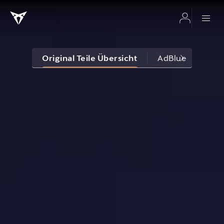
Original Teile Übersicht
AdBlue
Bre