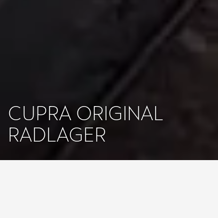
CUPRA ORIGINAL
RADLAGER
Startseite
Service & Zubehör
Original Teile
Radlager
Radlager sind ein wichtiger Teil des Fahrwerks deines
CUPRA Born, Leon, Formentor, Ateca, Tavascan und