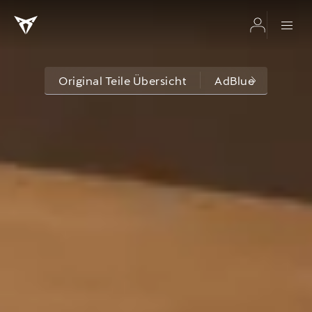
Original Teile Übersicht
AdBlue
Brem