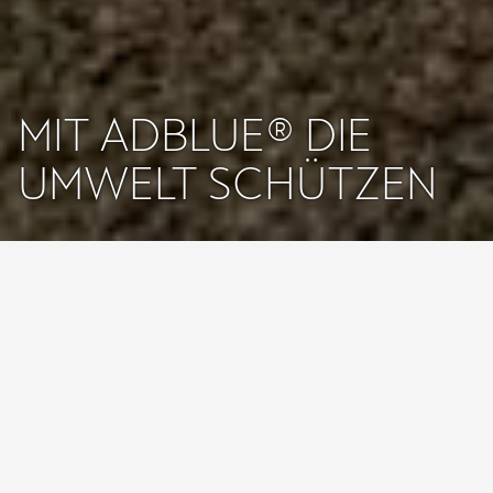
MIT ADBLUE® DIE
UMWELT SCHÜTZEN
Startseite
Service & Zubehör
Original Teile
AdBlue
Sämtliche CUPRA Diesel Modelle wie zum Beispiel der
CUPRA Formentor sind mit der SCR-Diesel-Technologie
ausgestattet. Zusammen mit AdBlue® wird der
Kohlendioxidausstoß deutlich reduziert und die strengen
Emissionsgrenzwerte der Europäischen Union eingehalten.
Gerne berät dich dein CUPRA Betrieb.