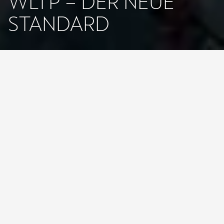
WLTP – DER NEUE
STANDARD
Startseite
Service & Zubehör
Umwelt & Technik
WLTP
Das neue, weltweit einheitliche Leichtfahrzeug-
Testverfahren WLTP, zur Messung von Kraftstoffverbrauch
und CO2-Emission, orientiert sich näher am alltäglichen
Fahrverhalten und ersetzt ab September 2017 den
aktuellen NEFZ-Standard.
WLTP steht für Worldwide Harmonized Light-Duty Vehicles Test
Procedure. Das bedeutet so viel wie "weltweit harmonisiertes
Testverfahren für leichtgewichtige Nutzfahrzeuge" und beschreibt
ein neues Prüfverfahren, das den Verbrauch eines Fahrzeugs
bestimmt. Auf Grundlage weltweit gesammelter Realfahrdaten wird