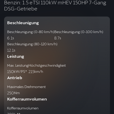
Benzin: 1.5 eTSI 110kW mHEV 150HP 7-Gang
DSG-Getriebe
Beschleunigung
Beschleunigung (0-80 km/h)
Beschleunigung (0-100 km/h)
6.1
8.7
s
s
Beschleunigung (80-120 km/h)
12.1
s
Leistung
Max. Leistung
Höchstgeschwindigkeit
150
215
kW/PS*
km/h
Antrieb
Maximales Drehmoment
250
Nm
Kofferraumvolumen
Kofferraumvolumen