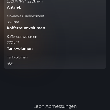
150
220
kW/PS*
km/h
Antrieb
Maximales Drehmoment
350
Nm
Kofferraumvolumen
Kofferraumvolumen
270
L **
Tankvolumen
Tankvolumen
40
L
Leon Abmessungen