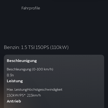
Fahrprofile
Benzin: 1.5 TSI 150PS (110kW)
Beschleunigung
Beschleunigung (0-100 km/h)
8.9
s
Leistung
Max. Leistung
Höchstgeschwindigkeit
150
215
kW/PS*
km/h
Antrieb