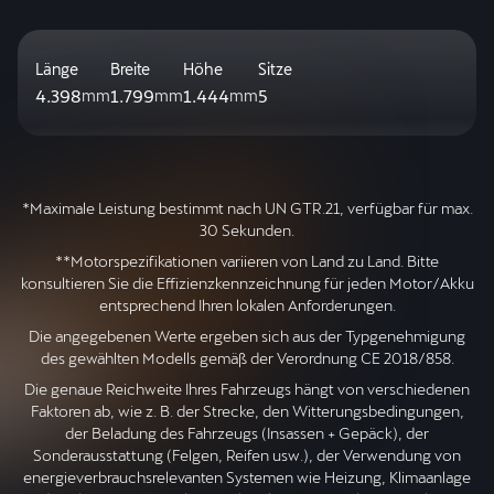
Länge
Breite
Höhe
Sitze
4.398
1.799
1.444
5
mm
mm
mm
*Maximale Leistung bestimmt nach UN GTR.21, verfügbar für max.
30 Sekunden.
**Motorspezifikationen variieren von Land zu Land. Bitte
konsultieren Sie die Effizienzkennzeichnung für jeden Motor/Akku
entsprechend Ihren lokalen Anforderungen.
Die angegebenen Werte ergeben sich aus der Typgenehmigung
des gewählten Modells gemäß der Verordnung CE 2018/858.
Die genaue Reichweite Ihres Fahrzeugs hängt von verschiedenen
Faktoren ab, wie z. B. der Strecke, den Witterungsbedingungen,
der Beladung des Fahrzeugs (Insassen + Gepäck), der
Sonderausstattung (Felgen, Reifen usw.), der Verwendung von
energieverbrauchsrelevanten Systemen wie Heizung, Klimaanlage