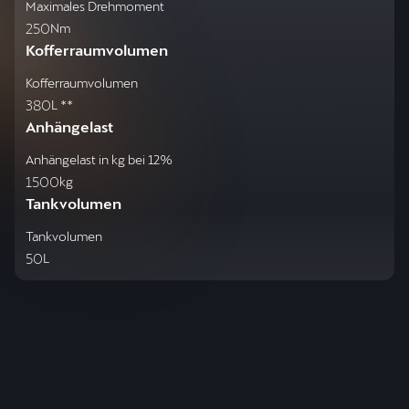
Maximales Drehmoment
250
Nm
Kofferraumvolumen
Kofferraumvolumen
380
L **
Anhängelast
Anhängelast in kg bei 12%
1500
kg
Tankvolumen
Tankvolumen
50
L