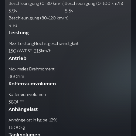
Beschleunigung (0-80 km/h)
Beschleunigung (0-100 km/h)
5.9
8.5
s
s
Beschleunigung (80-120 km/h)
9.8
s
Leistung
Max. Leistung
Höchstgeschwindigkeit
150
213
kW/PS*
km/h
Antrieb
Maximales Drehmoment
360
Nm
Kofferraumvolumen
Kofferraumvolumen
380
L **
Anhängelast
Anhängelast in kg bei 12%
1600
kg
Tankvolumen