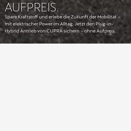
AUFPREIS.
Spare Kraftstoff und erlebe die Zukunft der Mobilität –
mit elektrischer Power im Alltag. Jetzt den Plug-in-
Hybrid Antrieb von CUPRA sichern – ohne Aufpreis.
Jetzt die exklusive
CUPRA Plug-in-Hybrid
Prämie sichern.
Spare Kraftstoff, ohne auf Fahrspaß zu verzichten – und erlebe, wie
sich Performance und Effizienz perfekt verbinden. Mit dem Plug-
in-Hybrid von CUPRA fährst du viele Strecken rein elektrisch,
genießt leises, emissionsarmes Gleiten im Alltag und hast