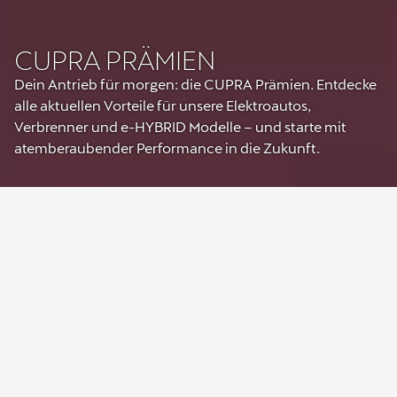
CUPRA PRÄMIEN
Dein Antrieb für morgen: die CUPRA Prämien. Entdecke
alle aktuellen Vorteile für unsere Elektroautos,
Verbrenner und e-HYBRID Modelle – und starte mit
atemberaubender Performance in die Zukunft.
CUPRA Performance Prämien
entdecken:
Maximale Leistung muss belohnt werden. Beim Kauf deines neuen
CUPRA Modells warten attraktive Performance Prämien von bis zu
€ 4.000,-
1
auf dich. Von SUV bis Kombi – bei uns findest du das
passende Modell für deinen Lifestyle.