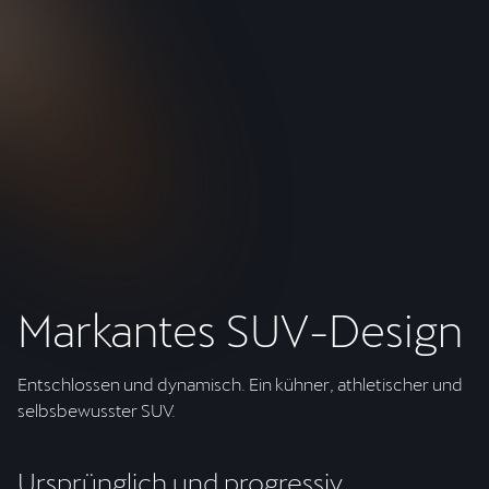
E-Hybrid-Fahrzeug der neuen
Generation
Der neue PHEV liefert bis zu 272 PS (200 kW) mit einer
elektrischen Reichweite von bis zu 118 km, kompatibel
mit Schnellladung (bis zu 50 kW DC).
Markantes SUV-Design
Entschlossen und dynamisch. Ein kühner, athletischer und
selbsbewusster SUV.
Ursprünglich und progressiv