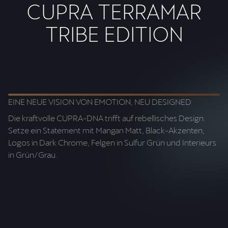
CUPRA TERRAMAR
TRIBE EDITION
EINE NEUE VISION VON EMOTION, NEU DESIGNED
S
Die kraftvolle CUPRA-DNA trifft auf rebellisches Design.
Di
Setze ein Statement mit Mangan Matt, Black-Akzenten,
am
Logos in Dark Chrome, Felgen in Sulfur Grün und Interieurs
re
in Grün/Grau.
La