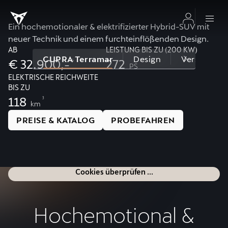
Ein hochemotionaler & elektrifizierter Hybrid-SUV mit
neuer Technik und einem furchteinflößenden Design.
AB
LEISTUNG BIS ZU (200 KW)
CUPRA Terramar
Design
Versionen 
€ 32.900,-
272
4
1
PS
ELEKTRISCHE REICHWEITE
BIS ZU
118
3
km
PREISE & KATALOG
PROBEFAHREN
Cookies überprüfen ...
Hochemotional &