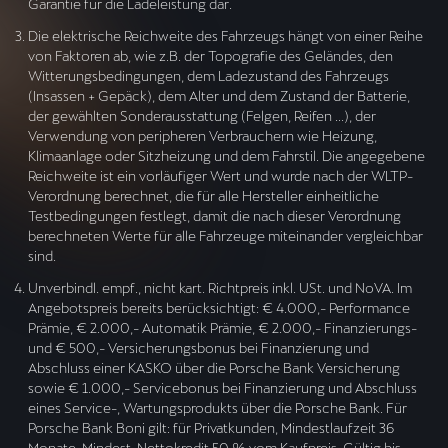
Garantie für die Ladeleistung dar.
Die elektrische Reichweite des Fahrzeugs hängt von einer Reihe
von Faktoren ab, wie z.B. der Topografie des Geländes, den
Witterungsbedingungen, dem Ladezustand des Fahrzeugs
(Insassen + Gepäck), dem Alter und dem Zustand der Batterie,
der gewählten Sonderausstattung (Felgen, Reifen ...), der
Verwendung von peripheren Verbrauchern wie Heizung,
Klimaanlage oder Sitzheizung und dem Fahrstil. Die angegebene
Reichweite ist ein vorläufiger Wert und wurde nach der WLTP-
Verordnung berechnet, die für alle Hersteller einheitliche
Testbedingungen festlegt, damit die nach dieser Verordnung
berechneten Werte für alle Fahrzeuge miteinander vergleichbar
sind.
Unverbindl. empf., nicht kart. Richtpreis inkl. USt. und NoVA. Im
Angebotspreis bereits berücksichtigt: € 4.000,- Performance
Prämie, € 2.000,- Automatik Prämie, € 2.000,- Finanzierungs-
und € 500,- Versicherungsbonus bei Finanzierung und
Abschluss einer KASKO über die Porsche Bank Versicherung
sowie € 1.000,- Servicebonus bei Finanzierung und Abschluss
eines Service-, Wartungsprodukts über die Porsche Bank. Für
Porsche Bank Boni gilt: für Privatkunden, Mindestlaufzeit 36
Monate, Mindest-Nettokredit 50 % vom Kaufpreis. Gültig bis