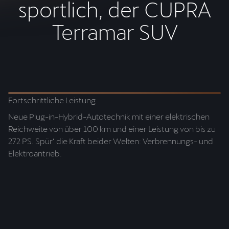
sportlich, der CUPRA
Terramar SUV
Fortschrittliche Leistung
Ei
Neue Plug-in-Hybrid-Autotechnik mit einer elektrischen
St
Reichweite von über 100 km und einer Leistung von bis zu
In
272 PS. Spür‘ die Kraft beider Welten: Verbrennungs- und
un
Elektroantrieb.
so